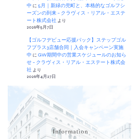
中
に
5月｜新緑の兜町と、本格的なゴルフシ
ーズンの到来 – クラヴィス・リアル・エステ
ート株式会社
より
2026年5月7日
【ゴルフデビュー応援パック】ステップゴル
フプラス3店舗合同｜入会キャンペーン実施
中
に
GW期間中の営業スケジュールのお知ら
せ – クラヴィス・リアル・エステート株式会
社
より
2026年4月27日