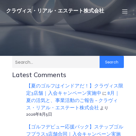
クラヴィス・リアル・エステート株式会社
Search
Latest Comments
【夏のゴルフはインドアだ！】クラヴィス限
定3店舗｜入会キャンペーン実施中
に
8月｜
夏の活気と、事業活動のご報告 – クラヴィ
ス・リアル・エステート株式会社
より
2026年8月5日
【ゴルフデビュー応援パック】ステップゴル
フプラス3店舗合同｜入会キャンペーン実施