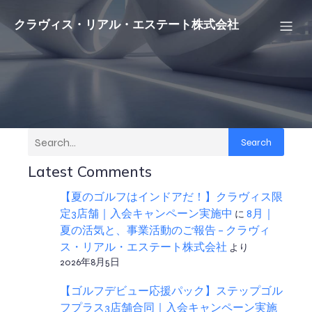
クラヴィス・リアル・エステート株式会社
Search
Latest Comments
【夏のゴルフはインドアだ！】クラヴィス限
定3店舗｜入会キャンペーン実施中
に
8月｜
夏の活気と、事業活動のご報告 – クラヴィ
ス・リアル・エステート株式会社
より
2026年8月5日
【ゴルフデビュー応援パック】ステップゴル
フプラス3店舗合同｜入会キャンペーン実施