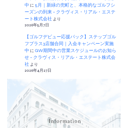
中
に
5月｜新緑の兜町と、本格的なゴルフシ
ーズンの到来 – クラヴィス・リアル・エステ
ート株式会社
より
2026年5月7日
【ゴルフデビュー応援パック】ステップゴル
フプラス3店舗合同｜入会キャンペーン実施
中
に
GW期間中の営業スケジュールのお知ら
せ – クラヴィス・リアル・エステート株式会
社
より
2026年4月27日