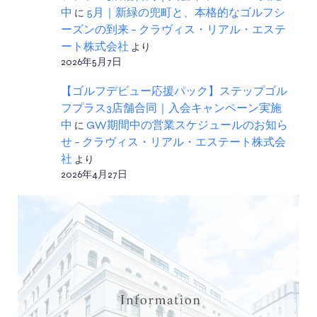
中
に
5月｜新緑の兜町と、本格的なゴルフシ
ーズンの到来 – クラヴィス・リアル・エステ
ート株式会社
より
2026年5月7日
【ゴルフデビュー応援パック】ステップゴル
フプラス3店舗合同｜入会キャンペーン実施
中
に
GW期間中の営業スケジュールのお知ら
せ – クラヴィス・リアル・エステート株式会
社
より
2026年4月27日