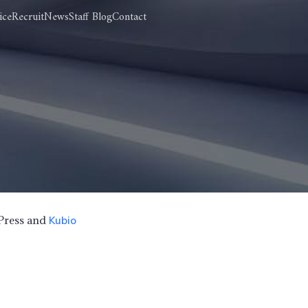
ice
Recruit
News
Staff Blog
Contact
Press and
Kubio