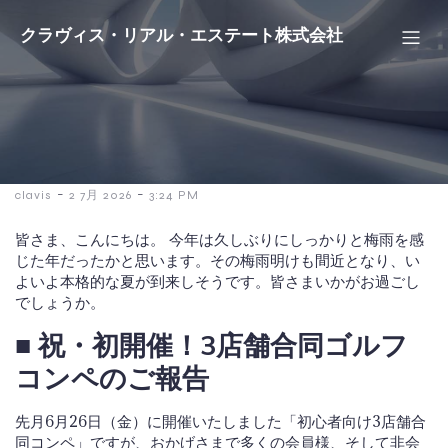
クラヴィス・リアル・エステート株式会社
-
-
clavis
2 7月 2026
3:24 PM
皆さま、こんにちは。 今年は久しぶりにしっかりと梅雨を感
じた年だったかと思います。その梅雨明けも間近となり、い
よいよ本格的な夏が到来しそうです。皆さまいかがお過ごし
でしょうか。
■ 祝・初開催！3店舗合同ゴルフ
コンペのご報告
先月6月26日（金）に開催いたしました「初心者向け3店舗合
同コンペ」ですが、おかげさまで多くの会員様、そして非会