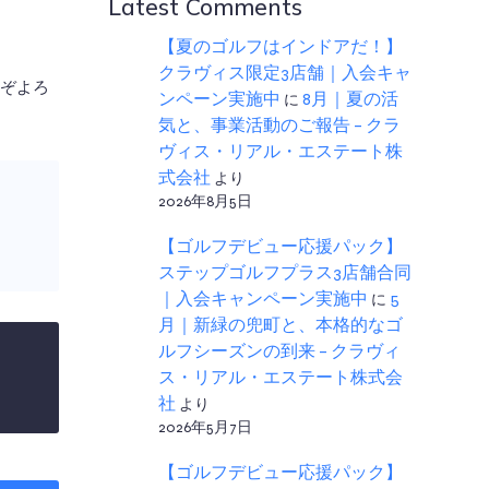
Latest Comments
【夏のゴルフはインドアだ！】
クラヴィス限定3店舗｜入会キャ
ぞよろ
ンペーン実施中
に
8月｜夏の活
気と、事業活動のご報告 – クラ
ヴィス・リアル・エステート株
式会社
より
2026年8月5日
【ゴルフデビュー応援パック】
ステップゴルフプラス3店舗合同
｜入会キャンペーン実施中
に
5
月｜新緑の兜町と、本格的なゴ
ルフシーズンの到来 – クラヴィ
ス・リアル・エステート株式会
社
より
2026年5月7日
【ゴルフデビュー応援パック】